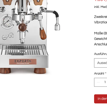
inkl. MwS
Zweikre
Vibrati
Maße (B
Gewicht
Anschlu
Ausführ
Auswä
Anzahl
*
In de