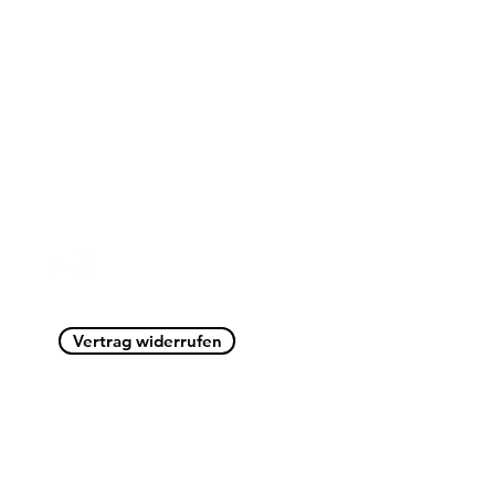
Sebastiani Caffè
Menü
Aigner Straße 10
Angebote
2201 Hagenbrunn
Kaffee
Tel. 01 / 4819200
Kakao
Maschinen
Zubehör
Vertrag widerrufen
Beliebteste Pr