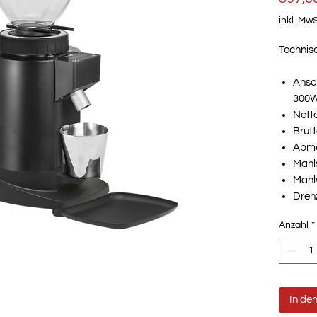
inkl. MwS
Technis
Ansc
300
Nett
Brut
Abme
Mahl
Mahl
Dreh
Fass
Anzahl
*
0,6k
In de