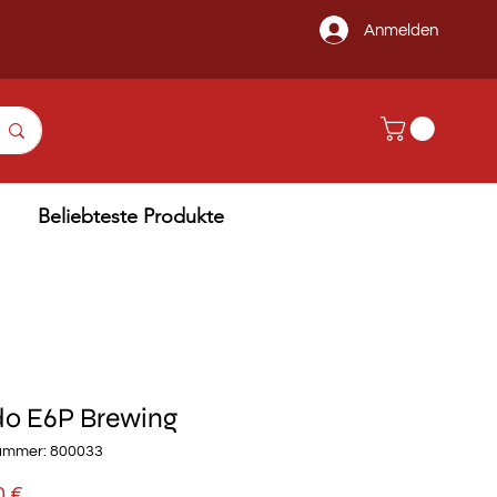
Anmelden
Beliebteste Produkte
o E6P Brewing
nummer: 800033
Preis
0 €