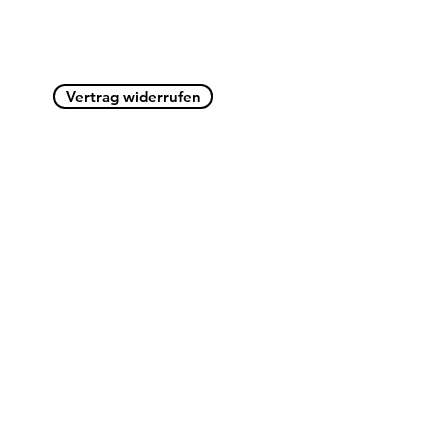
Maschinen
Zubehör
Vertrag widerrufen
Beliebteste Pr
Impressum
Versandbedi