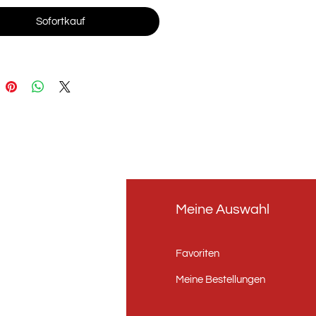
Sofortkauf
fo
Meine Auswahl
er uns
Favoriten
ntakt
Meine Bestellungen
andorte