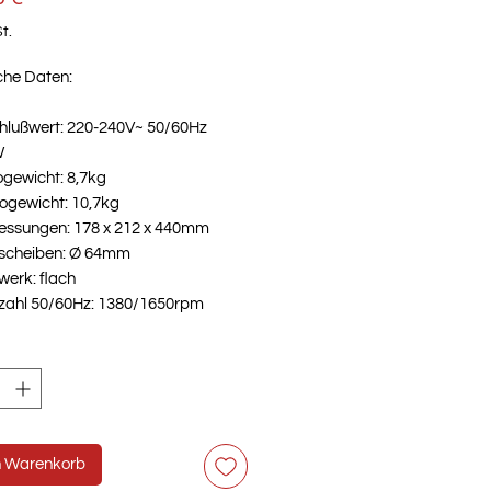
t.
che Daten:
hlußwert: 220-240V~ 50/60Hz
W
ogewicht: 8,7kg
togewicht: 10,7kg
ssungen: 178 x 212 x 440mm
scheiben: Ø 64mm
werk: flach
zahl 50/60Hz: 1380/1650rpm
ungsvermögen Bohnenbehälter:
g
n Warenkorb