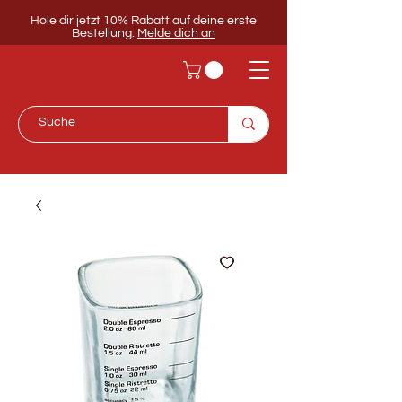
Hole dir jetzt 10% Rabatt auf deine erste
Bestellung.
Melde dich an