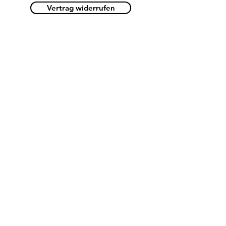
Vertrag widerrufen
Kategorien
Espresso
Filterkaffee
Entkoffeinierter Kaffee
Mahlmaschinen
Siebträgermaschinen
Filtermaschinen
Vollautomaten
Info