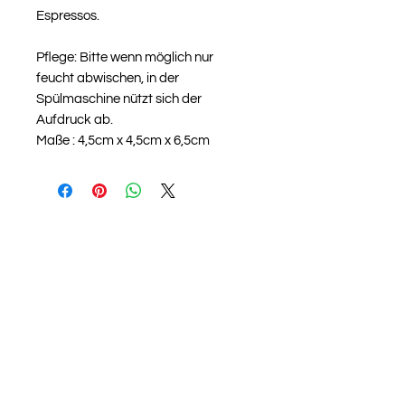
Espressos.
Pflege: Bitte wenn möglich nur
feucht abwischen, in der
Spülmaschine nützt sich der
Aufdruck ab.
Maße : 4,5cm x 4,5cm x 6,5cm
Sebastiani Caffè
Aigner Straße 10
2201 Hagenbrunn
Tel. 01 /
4819200